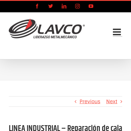
Skip
Facebook
X
LinkedIn
Instagram
YouTube
to
content
Previous
Next
LINEA INDUSTRIAL – Reparación de caja