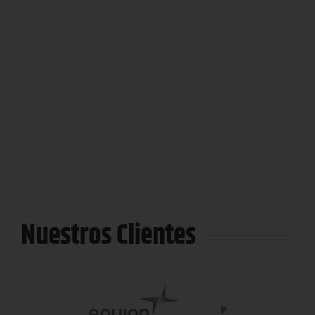
de
vídeo
Descargar archivo: https://lavco.com.co/wp-
content/uploads/2022/09/Proceso%20de%20fabricaci%C3%B3n_%20Camisa%
%20466(1080P_HD).mp4?_=1
Nuestros Clientes