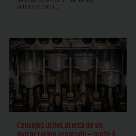
actividad que [...]
n
Consejos útiles acerca de un
motor recién reparado – parte II