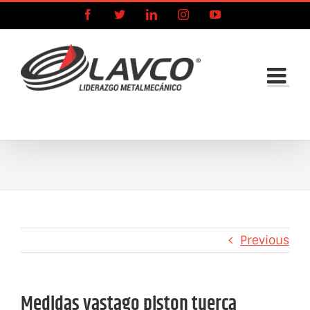
Skip
Facebook
X
LinkedIn
Instagram
YouTube
to
content
Previous
Medidas vastago piston tuerca