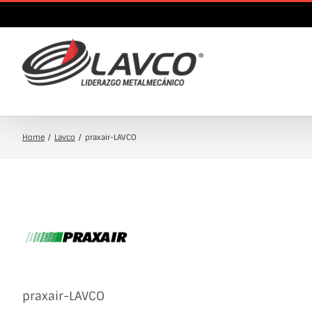
Skip
to
content
Home
Lavco
praxair-LAVCO
praxair-LAVCO