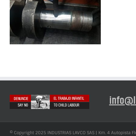
info@l
© Copyright 2025 INDUSTRIAS LAVCO SAS | Km. 4 Autopista F