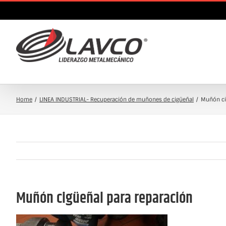
Skip
to
content
Home
LINEA INDUSTRIAL- Recuperación de muñones de cigüeñal
Muñón ci
Muñón cigüeñal para reparación