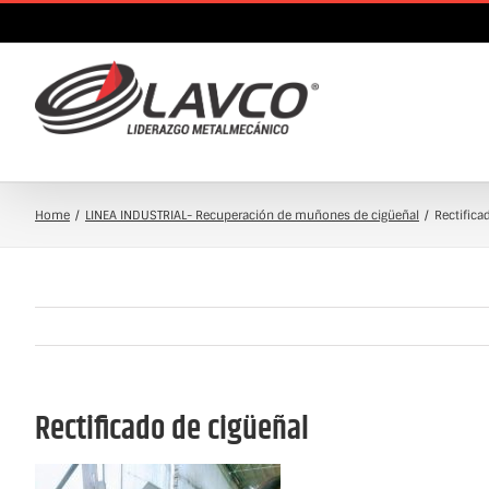
Skip
to
content
Home
LINEA INDUSTRIAL- Recuperación de muñones de cigüeñal
Rectifica
Rectificado de cigüeñal