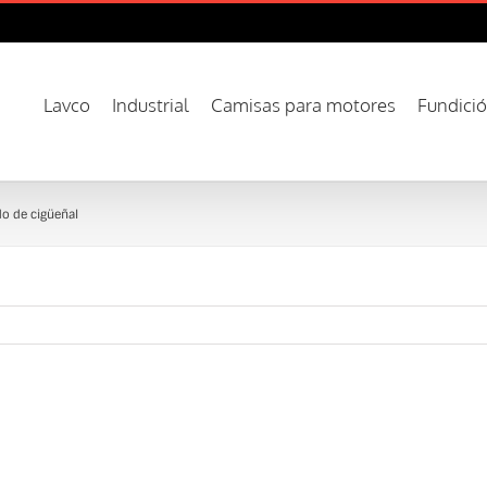
Lavco
Industrial
Camisas para motores
Fundici
do de cigüeñal