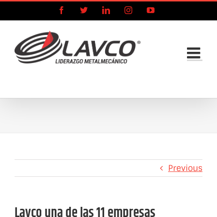
Skip
Facebook
X
LinkedIn
Instagram
YouTube
to
content
Previous
Lavco una de las 11 empresas