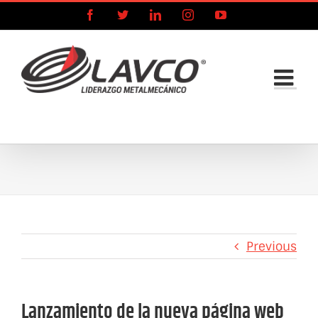
Skip
Facebook
X
LinkedIn
Instagram
YouTube
to
content
Previous
Lanzamiento de la nueva página web